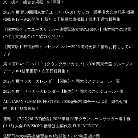
京・栃木 組合せ掲載！9/5開幕！
2026年度 第30回関東女子ユース（U-18）サッカー選手権大会＠群馬 概要
掲載 9/19～9/26開催！ 新たに千葉県代表掲載！栃木予選情報募集
【熊本県クラブユースサッカー連盟緊急支援のお願い】熊本県での地震
に伴う支援募金にご協力ください
【関東版】都道府県トレセンメンバー2026 随時更新！情報お待ちしてい
ます！
第10回Town Club CUP（タウンクラブカップ）2026 関東予選 グループス
テージ 8/1結果更新！次回日程募集！
2026年度サッカーカレンダー【関東】年間大会スケジュール一覧
2026年度 サッカーカレンダー【栃木】年間大会スケジュール一覧
ALL JAPAN SUMMER FESTIVAL 2026@栃木 38チーム出場、組合せ掲
載！8/1.2結果速報！
速報！【7/27,28LIVE配信】2026年度 関東クラブユースサッカー選手権
(U-15) 大会 DIVISION2 優勝は山梨代表 FUJI INFINITY！
佐野日本大学高校 練習会 8/1他開催！2027年度 栃木県