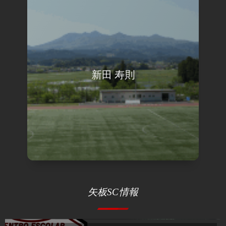
新田 寿則
view
矢板SC情報