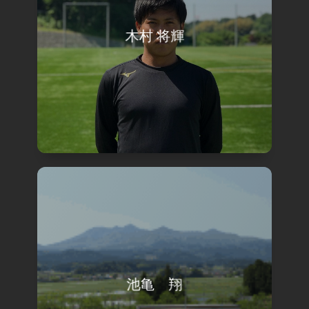
木村 将輝
view
池亀 翔
view