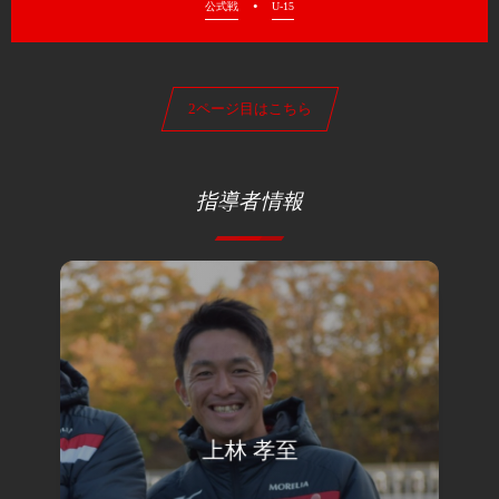
公式戦
U-15
2ページ目はこちら
指導者情報
上林 孝至
view