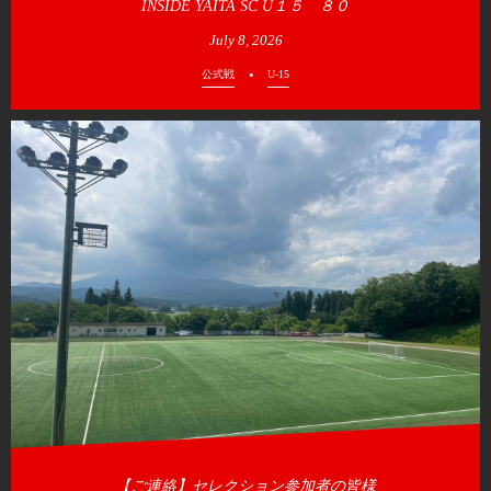
INSIDE YAITA SC U１５ ８０
July
8
,
2026
公式戦
U-15
【ご連絡】セレクション参加者の皆様