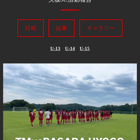
日程
結果
ギャラリー
U-13
U-14
U-15