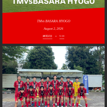
TMvs BASARA HYOGO
August
2
,
2026
練習試合
U-14