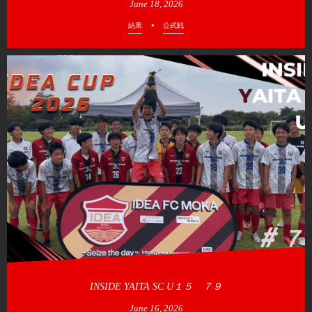
June
18
,
2026
結果
公式戦
INSIDE YAITA SC U１５ ７９
June
16
,
2026