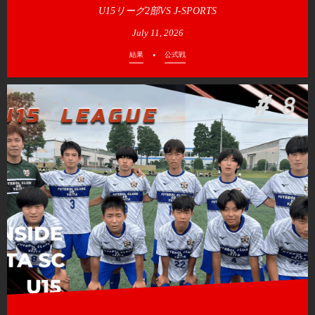
U15リーグ2部VS J-SPORTS
July
11
,
2026
結果
公式戦