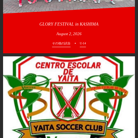
GLORY FESTIVAL in KASHIMA
August
2
,
2026
その他の試合
U-14