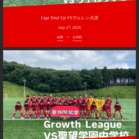
Liga Total Up VSヴェレン大洗
July
27
,
2026
結果
公式戦