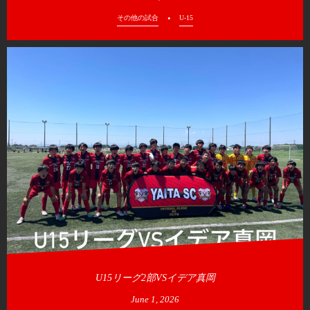
その他の試合
U-15
U15リーグ2部VSイデア真岡
June
1
,
2026