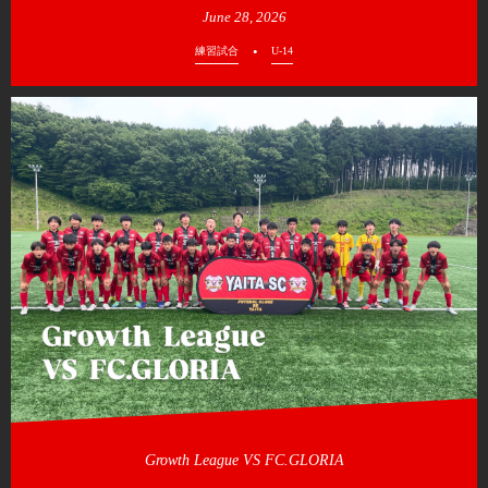
June
28
,
2026
練習試合
U-14
Growth League VS FC.GLORIA