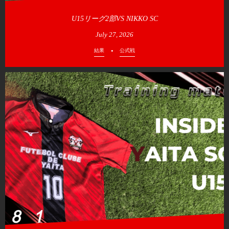
U15リーグ2部VS NIKKO SC
July
27
,
2026
結果
公式戦