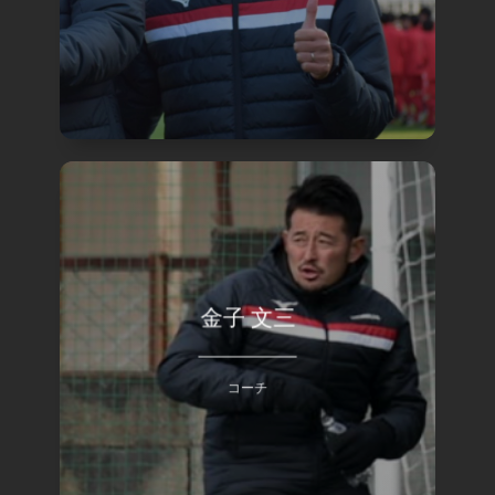
金子 文三
view
コーチ