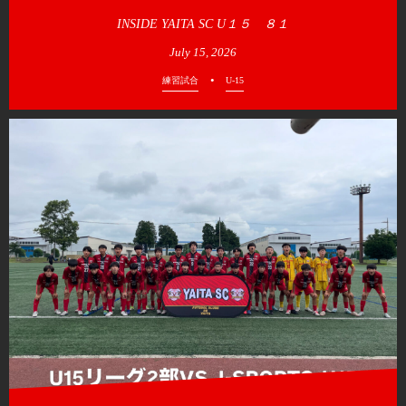
INSIDE YAITA SC U１５ ８１
July
15
,
2026
練習試合
U-15