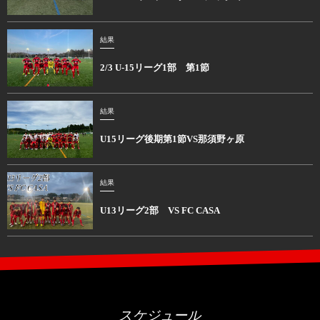
結果
2/3 U-15リーグ1部 第1節
結果
U15リーグ後期第1節VS那須野ヶ原
結果
U13リーグ2部 VS FC CASA
スケジュール