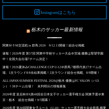
Instagramはこちら
栃木のサッカー最新情報
関東M-T-M交流戦 in 群馬 2026 9/12.13開催！組合せ掲載
速報！2026年度 第57回 関東中学校サッカー大会＠茨城 優勝は聖望学園
中！全国大会出場7チーム決定！
速報！2026夏休みCHALLENGE CUP U-12＠群馬 7都県代表27チーム出
場、1次ラウンド8/8全結果掲載！2次ラウンド組合せ掲載、8/9開催！
ALL JAPAN SUMMER FESTIVAL 2026@栃木 優勝はFC VALON（バロ
ン）！38チーム出場！ 未判明分の情報募集
2026年度 皇后杯JFA第48回全日本女子サッカー選手権大会 関東予選＠東
京・栃木 組合せ掲載！9/5開幕！
2026年度 第30回関東女子ユース（U-18）サッカー選手権大会＠群馬 概要