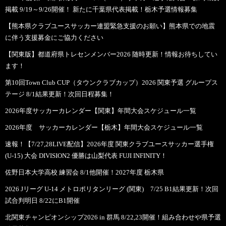
掲載 9/19～9/26開催！ 新たに千葉県代表掲載！栃木予選情報募集
【熊本県クラブユースサッカー連盟緊急支援のお願い】熊本県での地震
に伴う支援募金にご協力ください
【関東版】都道府県トレセンメンバー2026 随時更新！情報お待ちしてい
ます！
第10回Town Club CUP（タウンクラブカップ）2026 関東予選 グループス
テージ 8/1結果更新！次回日程募集！
2026年度サッカーカレンダー【関東】年間大会スケジュール一覧
2026年度 サッカーカレンダー【栃木】年間大会スケジュール一覧
速報！【7/27,28LIVE配信】2026年度 関東クラブユースサッカー選手権
(U-15) 大会 DIVISION2 優勝は山梨代表 FUJI INFINITY！
佐野日本大学高校 練習会 8/1他開催！2027年度 栃木県
2026 Jリーグ U-14 メトロポリタンリーグ (関東) 7/25 B1結果更新！次回
試合判明日 8/22にB1開催
北関東チャンピオンシップ2026 in 群馬 8/22,23開催！組み合わせや県予選