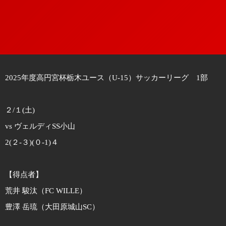
2025年度高円宮杯栃木ユース（U-15）サッカーリーグ 1部
２/１(土)
vs ヴェルディSS小山
2(２-３)(０-1)４
【得点者】
荒井 駿汰（FC WILLE）
豊澤 岳琉（大田原城山SC）