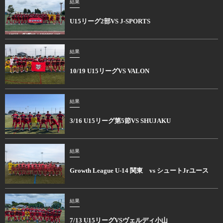
結果
U15リーグ2部VS J-SPORTS
結果
10/19 U15リーグVS VALON
結果
3/16 U15リーグ第5節VS SHUJAKU
結果
Growth League U-14 関東 vs シュートJrユース
結果
7/13 U15リーグVSヴェルディ小山