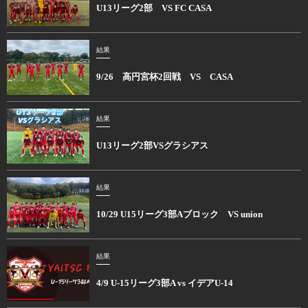
U13リーグ2部 VS FC CASA
結果
9/26 高円宮杯2回戦 VS CASA
結果
U13リーグ2部VSグラシアス
結果
10/29 U15リーグ3部Aブロック VS union
結果
4/9 U-15リーグ3部A vs イデアU-14