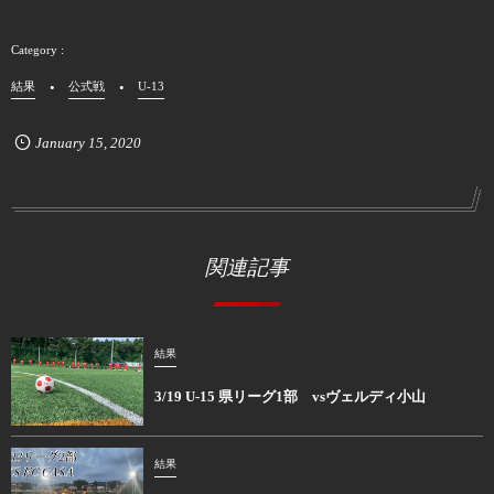
結果
公式戦
U-13
January
15
,
2020
関連記事
結果
3/19 U-15 県リーグ1部 vsヴェルディ小山
結果