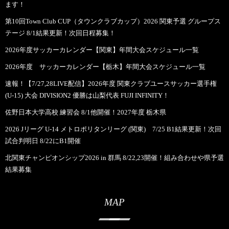
ます！
第10回Town Club CUP（タウンクラブカップ）2026 関東予選 グループス
テージ 8/1結果更新！次回日程募集！
2026年度サッカーカレンダー【関東】年間大会スケジュール一覧
2026年度 サッカーカレンダー【栃木】年間大会スケジュール一覧
速報！【7/27,28LIVE配信】2026年度 関東クラブユースサッカー選手権
(U-15) 大会 DIVISION2 優勝は山梨代表 FUJI INFINITY！
佐野日本大学高校 練習会 8/1他開催！2027年度 栃木県
2026 Jリーグ U-14 メトロポリタンリーグ (関東) 7/25 B1結果更新！次回
試合判明日 8/22にB1開催
北関東チャンピオンシップ2026 in 群馬 8/22,23開催！組み合わせや県予選
結果募集
MAP