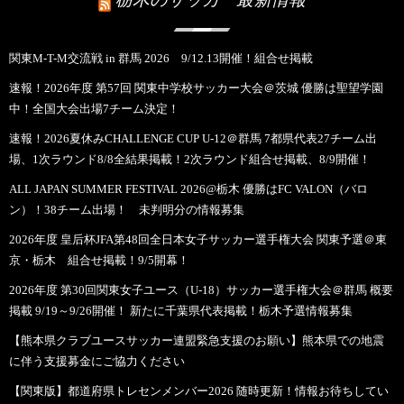
関東M-T-M交流戦 in 群馬 2026 9/12.13開催！組合せ掲載
速報！2026年度 第57回 関東中学校サッカー大会＠茨城 優勝は聖望学園
中！全国大会出場7チーム決定！
速報！2026夏休みCHALLENGE CUP U-12＠群馬 7都県代表27チーム出
場、1次ラウンド8/8全結果掲載！2次ラウンド組合せ掲載、8/9開催！
ALL JAPAN SUMMER FESTIVAL 2026@栃木 優勝はFC VALON（バロ
ン）！38チーム出場！ 未判明分の情報募集
2026年度 皇后杯JFA第48回全日本女子サッカー選手権大会 関東予選＠東
京・栃木 組合せ掲載！9/5開幕！
2026年度 第30回関東女子ユース（U-18）サッカー選手権大会＠群馬 概要
掲載 9/19～9/26開催！ 新たに千葉県代表掲載！栃木予選情報募集
【熊本県クラブユースサッカー連盟緊急支援のお願い】熊本県での地震
に伴う支援募金にご協力ください
【関東版】都道府県トレセンメンバー2026 随時更新！情報お待ちしてい