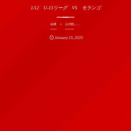
1/12 U-13リーグ VS モランゴ
, …
結果
公式戦
January
15
,
2020