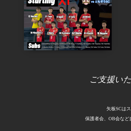
ご支援い
矢板SCは
保護者会、OB会など