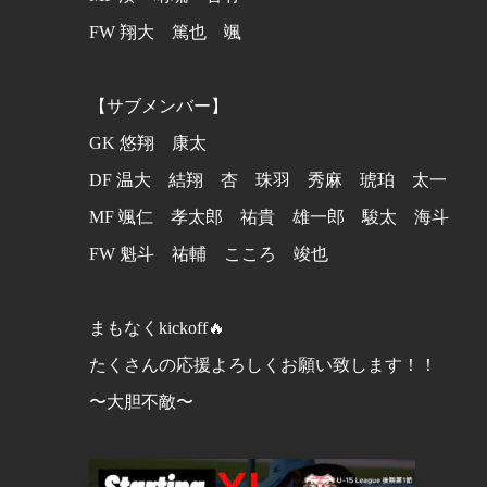
FW 翔大 篤也 颯
【サブメンバー】
GK 悠翔 康太
DF 温大 結翔 杏 珠羽 秀麻 琥珀 太一
MF 颯仁 孝太郎 祐貴 雄一郎 駿太 海斗
FW 魁斗 祐輔 こころ 竣也
まもなくkickoff🔥
たくさんの応援よろしくお願い致します！！
〜大胆不敵〜