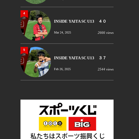
4
INSIDE YAITA SC U13 ４０
Mar 24, 2025
2666 views
5
INSIDE YAITA SC U13 ３７
Feb 26, 2025
2544 views