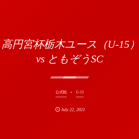
 高円宮杯栃木ユース（U-15
vs ともぞうSC
公式戦
U-15
July
22
,
2021