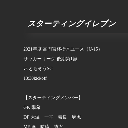
スターティングイレブン
2021年度 高円宮杯栃木ユース（U-15）
サッカーリーグ 後期第1節
vs ともぞうSC
13:30kickoff
【スターティングメンバー】
GK 陽希
DF 大温 一平 泰良 璃虎
MF 湊 晴琉 杏宥