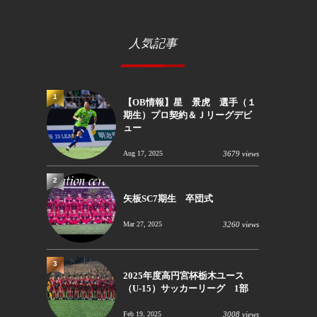
人気記事
1
【OB情報】星 景虎 選手（１
期生）プロ契約＆Ｊリーグデビ
ュー
Aug 17, 2025
3679 views
2
矢板SC7期生 卒団式
Mar 27, 2025
3260 views
3
2025年度高円宮杯栃木ユース
（U-15）サッカーリーグ 1部
Feb 19, 2025
3008 views