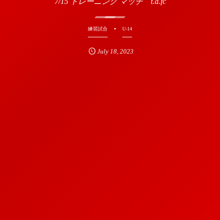
7/15 トレーニング マッチ t.a.fc
練習試合
U-14
July
18
,
2023