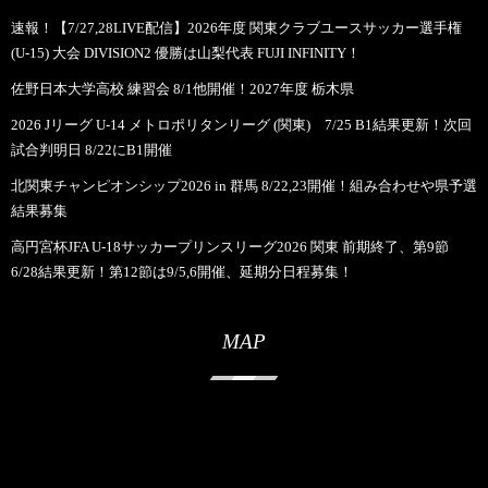
速報！【7/27,28LIVE配信】2026年度 関東クラブユースサッカー選手権
(U-15) 大会 DIVISION2 優勝は山梨代表 FUJI INFINITY！
佐野日本大学高校 練習会 8/1他開催！2027年度 栃木県
2026 Jリーグ U-14 メトロポリタンリーグ (関東) 7/25 B1結果更新！次回
試合判明日 8/22にB1開催
北関東チャンピオンシップ2026 in 群馬 8/22,23開催！組み合わせや県予選
結果募集
高円宮杯JFA U-18サッカープリンスリーグ2026 関東 前期終了、第9節
6/28結果更新！第12節は9/5,6開催、延期分日程募集！
MAP