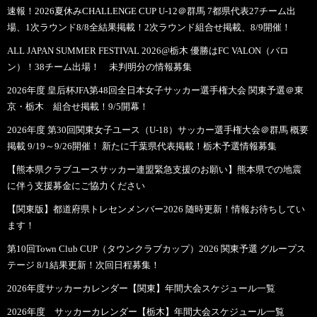
速報！2026夏休みCHALLENGE CUP U-12＠群馬 7都県代表27チーム出
場、1次ラウンド8/8全結果掲載！2次ラウンド組合せ掲載、8/9開催！
ALL JAPAN SUMMER FESTIVAL 2026@栃木 優勝はFC VALON（バロ
ン）！38チーム出場！ 未判明分の情報募集
2026年度 皇后杯JFA第48回全日本女子サッカー選手権大会 関東予選＠東
京・栃木 組合せ掲載！9/5開幕！
2026年度 第30回関東女子ユース（U-18）サッカー選手権大会＠群馬 概要
掲載 9/19～9/26開催！ 新たに千葉県代表掲載！栃木予選情報募集
【熊本県クラブユースサッカー連盟緊急支援のお願い】熊本県での地震
に伴う支援募金にご協力ください
【関東版】都道府県トレセンメンバー2026 随時更新！情報お待ちしてい
ます！
第10回Town Club CUP（タウンクラブカップ）2026 関東予選 グループス
テージ 8/1結果更新！次回日程募集！
2026年度サッカーカレンダー【関東】年間大会スケジュール一覧
2026年度 サッカーカレンダー【栃木】年間大会スケジュール一覧