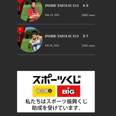
INSIDE YAITA SC U13 ４０
Mar 24, 2025
2666 views
5
INSIDE YAITA SC U13 ３７
Feb 26, 2025
2544 views