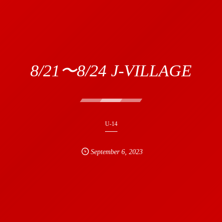
8/21〜8/24 J-VILLAGE
U-14
September
6
,
2023