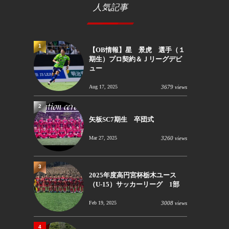
人気記事
1
【OB情報】星 景虎 選手（１
期生）プロ契約＆Ｊリーグデビ
ュー
Aug 17, 2025
3679 views
2
矢板SC7期生 卒団式
Mar 27, 2025
3260 views
3
2025年度高円宮杯栃木ユース
（U-15）サッカーリーグ 1部
Feb 19, 2025
3008 views
4