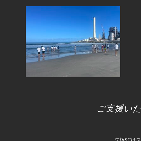
ご支援い
矢板SCは