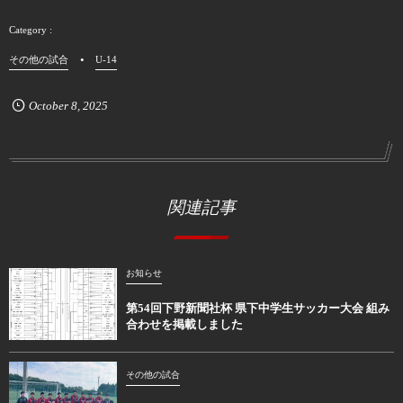
その他の試合
U-14
October
8
,
2025
関連記事
お知らせ
第54回下野新聞社杯 県下中学生サッカー大会 組み
合わせを掲載しました
その他の試合