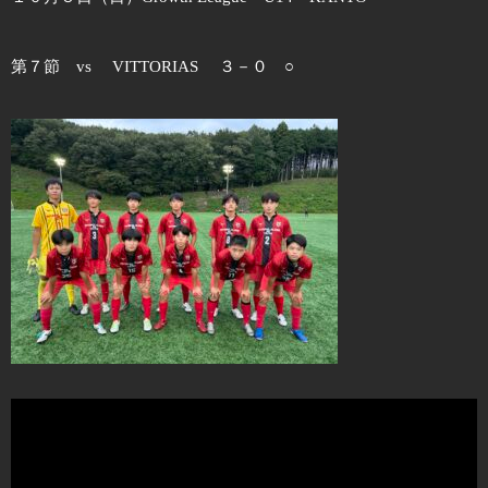
第７節 vs VITTORIAS ３－０ ○