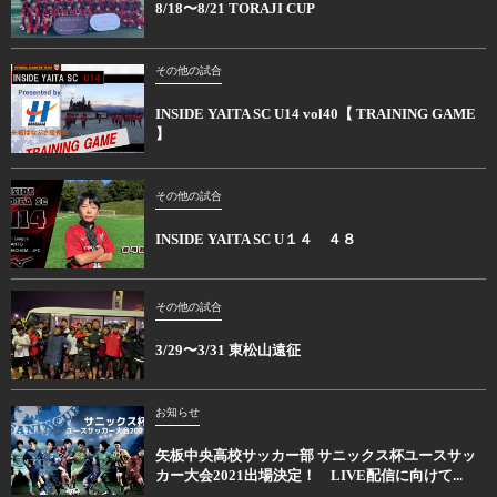
8/18〜8/21 TORAJI CUP
その他の試合
INSIDE YAITA SC U14 vol40【 TRAINING GAME
】
その他の試合
INSIDE YAITA SC U１４ ４８
その他の試合
3/29〜3/31 東松山遠征
お知らせ
矢板中央高校サッカー部 サニックス杯ユースサッ
カー大会2021出場決定！ LIVE配信に向けて...