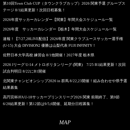
第10回Town Club CUP（タウンクラブカップ）2026 関東予選 グループス
テージ 8/1結果更新！次回日程募集！
2026年度サッカーカレンダー【関東】年間大会スケジュール一覧
2026年度 サッカーカレンダー【栃木】年間大会スケジュール一覧
速報！【7/27,28LIVE配信】2026年度 関東クラブユースサッカー選手権
(U-15) 大会 DIVISION2 優勝は山梨代表 FUJI INFINITY！
佐野日本大学高校 練習会 8/1他開催！2027年度 栃木県
2026 Jリーグ U-14 メトロポリタンリーグ (関東) 7/25 B1結果更新！次回
試合判明日 8/22にB1開催
北関東チャンピオンシップ2026 in 群馬 8/22,23開催！組み合わせや県予選
結果募集
高円宮杯JFA U-18サッカープリンスリーグ2026 関東 前期終了、第9節
6/28結果更新！第12節は9/5,6開催、延期分日程募集！
MAP