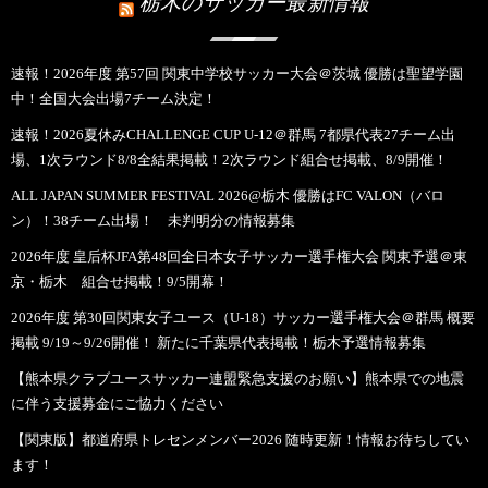
栃木のサッカー最新情報
速報！2026年度 第57回 関東中学校サッカー大会＠茨城 優勝は聖望学園
中！全国大会出場7チーム決定！
速報！2026夏休みCHALLENGE CUP U-12＠群馬 7都県代表27チーム出
場、1次ラウンド8/8全結果掲載！2次ラウンド組合せ掲載、8/9開催！
ALL JAPAN SUMMER FESTIVAL 2026@栃木 優勝はFC VALON（バロ
ン）！38チーム出場！ 未判明分の情報募集
2026年度 皇后杯JFA第48回全日本女子サッカー選手権大会 関東予選＠東
京・栃木 組合せ掲載！9/5開幕！
2026年度 第30回関東女子ユース（U-18）サッカー選手権大会＠群馬 概要
掲載 9/19～9/26開催！ 新たに千葉県代表掲載！栃木予選情報募集
【熊本県クラブユースサッカー連盟緊急支援のお願い】熊本県での地震
に伴う支援募金にご協力ください
【関東版】都道府県トレセンメンバー2026 随時更新！情報お待ちしてい
ます！