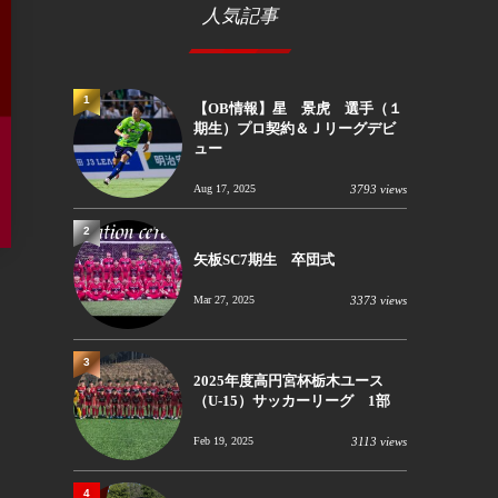
人気記事
1
【OB情報】星 景虎 選手（１
期生）プロ契約＆Ｊリーグデビ
ュー
Aug 17, 2025
3793 views
2
矢板SC7期生 卒団式
Mar 27, 2025
3373 views
3
2025年度高円宮杯栃木ユース
（U-15）サッカーリーグ 1部
Feb 19, 2025
3113 views
4