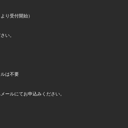
０より受付開始）
ださい。
ールは不要
へメールにてお申込みください。
。