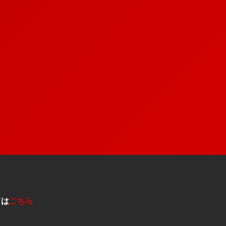
ては
こちら