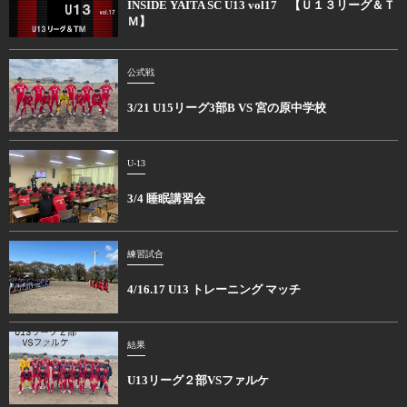
INSIDE YAITA SC U13 vol17 【Ｕ１３リーグ＆Ｔ
Ｍ】
公式戦
3/21 U15リーグ3部B VS 宮の原中学校
U-13
3/4 睡眠講習会
練習試合
4/16.17 U13 トレーニング マッチ
結果
U13リーグ２部VSファルケ