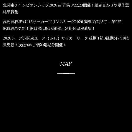
北関東チャンピオンシップ2026 in 群馬 8/22,23開催！組み合わせや県予選
結果募集
高円宮杯JFA U-18サッカープリンスリーグ2026 関東 前期終了、第9節
6/28結果更新！第12節は9/5,6開催、延期分日程募集！
2026シーズン関東ユース（U-15）サッカーリーグ 後期 1部B延期分7/18結
果更新！次は9/6に2部D延期分開催！
MAP