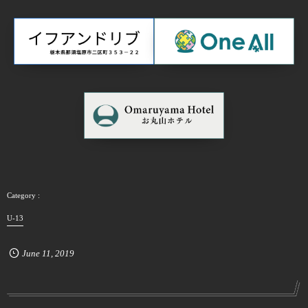
U-13
June
11
,
2019