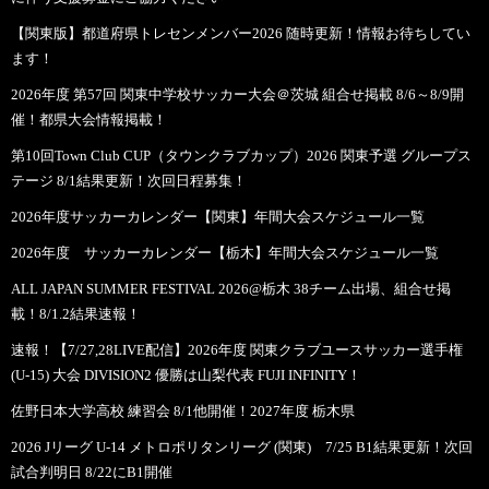
【関東版】都道府県トレセンメンバー2026 随時更新！情報お待ちしてい
ます！
2026年度 第57回 関東中学校サッカー大会＠茨城 組合せ掲載 8/6～8/9開
催！都県大会情報掲載！
第10回Town Club CUP（タウンクラブカップ）2026 関東予選 グループス
テージ 8/1結果更新！次回日程募集！
2026年度サッカーカレンダー【関東】年間大会スケジュール一覧
2026年度 サッカーカレンダー【栃木】年間大会スケジュール一覧
ALL JAPAN SUMMER FESTIVAL 2026@栃木 38チーム出場、組合せ掲
載！8/1.2結果速報！
速報！【7/27,28LIVE配信】2026年度 関東クラブユースサッカー選手権
(U-15) 大会 DIVISION2 優勝は山梨代表 FUJI INFINITY！
佐野日本大学高校 練習会 8/1他開催！2027年度 栃木県
2026 Jリーグ U-14 メトロポリタンリーグ (関東) 7/25 B1結果更新！次回
試合判明日 8/22にB1開催