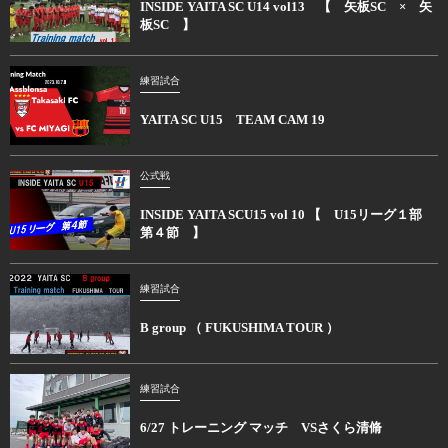
INSIDE YAITA SC U14 vol13 【 矢板SC × 矢
板SC 】
練習試合
YAITA SC U15 TEAM CAM 19
公式戦
INSIDE YAITA SCU15 vol 10 【 U15リーグ１部
第４節 】
練習試合
B group （ FUKUSHIMA TOUR ）
練習試合
6/27 トレーニング マッチ VSさくら清脩