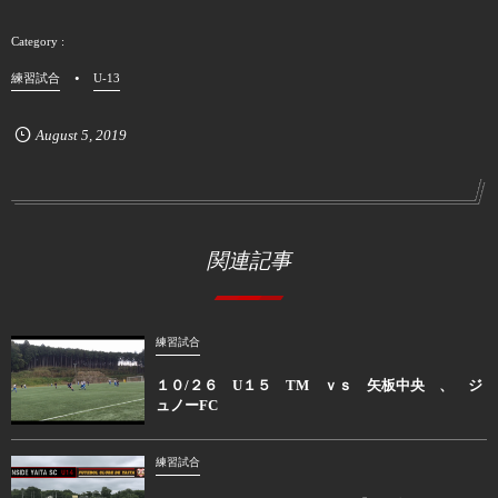
練習試合
U-13
August
5
,
2019
関連記事
練習試合
１０/２６ U１５ TM ｖｓ 矢板中央 、 ジ
ュノーFC
練習試合