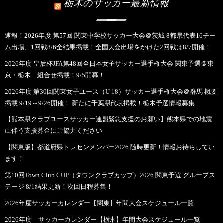
栃木のサッカー最新情報
速報！2026年度 第57回 関東中学校サッカー大会＠茨城 8都県代表16チー
ム出場、1回戦8/6全結果掲載！全国大会出場をかけた2回戦は8/7開催！
2026年度 皇后杯JFA第48回全日本女子サッカー選手権大会 関東予選＠東
京・栃木 組合せ掲載！9/5開幕！
2026年度 第30回関東女子ユース（U-18）サッカー選手権大会＠群馬 概要
掲載 9/19～9/26開催！ 新たに千葉県代表掲載！栃木予選情報募集
【熊本県クラブユースサッカー連盟緊急支援のお願い】熊本県での地震
に伴う支援募金にご協力ください
【関東版】都道府県トレセンメンバー2026 随時更新！情報お待ちしてい
ます！
第10回Town Club CUP（タウンクラブカップ）2026 関東予選 グループス
テージ 8/1結果更新！次回日程募集！
2026年度サッカーカレンダー【関東】年間大会スケジュール一覧
2026年度 サッカーカレンダー【栃木】年間大会スケジュール一覧