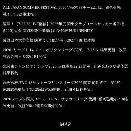
ALL JAPAN SUMMER FESTIVAL 2026@栃木 38チーム出場、組合せ掲
載！8/1.2結果速報！
速報！【7/27,28LIVE配信】2026年度 関東クラブユースサッカー選手権
(U-15) 大会 DIVISION2 優勝は山梨代表 FUJI INFINITY！
佐野日本大学高校 練習会 8/1他開催！2027年度 栃木県
2026 Jリーグ U-14 メトロポリタンリーグ (関東) 7/25 B1結果更新！次回
試合判明日 8/22にB1開催
北関東チャンピオンシップ2026 in 群馬 8/22,23開催！組み合わせや県予選
結果募集
高円宮杯JFA U-18サッカープリンスリーグ2026 関東 前期終了、第9節
6/28結果更新！第12節は9/5,6開催、延期分日程募集！
2026シーズン関東ユース（U-15）サッカーリーグ 後期 1部B延期分7/18結
果更新！次は9/6に2部D延期分開催！
MAP