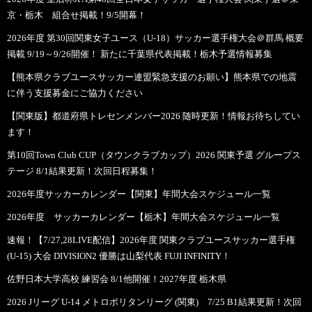
京・栃木 組合せ掲載！9/5開幕！
2026年度 第30回関東女子ユース（U-18）サッカー選手権大会＠群馬 概要
掲載 9/19～9/26開催！ 新たに千葉県代表掲載！栃木予選情報募集
【熊本県クラブユースサッカー連盟緊急支援のお願い】熊本県での地震
に伴う支援募金にご協力ください
【関東版】都道府県トレセンメンバー2026 随時更新！情報お待ちしてい
ます！
第10回Town Club CUP（タウンクラブカップ）2026 関東予選 グループス
テージ 8/1結果更新！次回日程募集！
2026年度サッカーカレンダー【関東】年間大会スケジュール一覧
2026年度 サッカーカレンダー【栃木】年間大会スケジュール一覧
速報！【7/27,28LIVE配信】2026年度 関東クラブユースサッカー選手権
(U-15) 大会 DIVISION2 優勝は山梨代表 FUJI INFINITY！
佐野日本大学高校 練習会 8/1他開催！2027年度 栃木県
2026 Jリーグ U-14 メトロポリタンリーグ (関東) 7/25 B1結果更新！次回