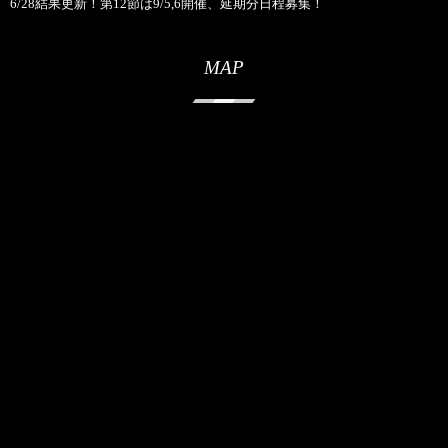
6/28結果更新！第12節は9/5,6開催、延期分日程募集！
MAP