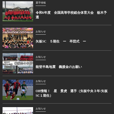
選手情報
令和6年度 全国高等学校総合体育大会 栃木予
選
お知らせ
矢板SC ５期生 ー 卒団式 ー
お知らせ
能登半島地震 義援金のお願い
お知らせ
OB情報！ 星 景虎 選手（矢板中央３年/矢板
SC１期生）
お知らせ