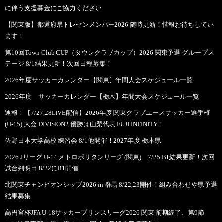
に伴う支援募金にご協力ください
【関東版】都道府県トレセンメンバー2026 随時更新！情報お待ちしてい
ます！
第10回Town Club CUP（タウンクラブカップ）2026 関東予選 グループス
テージ 8/1結果更新！次回日程募集！
2026年度サッカーカレンダー【関東】年間大会スケジュール一覧
2026年度 サッカーカレンダー【栃木】年間大会スケジュール一覧
速報！【7/27,28LIVE配信】2026年度 関東クラブユースサッカー選手権
(U-15) 大会 DIVISION2 優勝は山梨代表 FUJI INFINITY！
佐野日本大学高校 練習会 8/1他開催！2027年度 栃木県
2026 Jリーグ U-14 メトロポリタンリーグ (関東) 7/25 B1結果更新！次回
試合判明日 8/22にB1開催
北関東チャンピオンシップ2026 in 群馬 8/22,23開催！組み合わせや県予選
結果募集
高円宮杯JFA U-18サッカープリンスリーグ2026 関東 前期終了、第9節