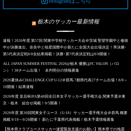
Instagramはこちら
栃木のサッカー最新情報
速報！2026年度 第57回 関東中学校サッカー大会＠茨城 聖望学園中と修徳
中が決勝進出、奈良中と暁星国際中が新たに全国大会出場決定！準決勝･
第5代表決定戦8/8全結果掲載！決勝･第7代表決定戦は8/9開催！
ALL JAPAN SUMMER FESTIVAL 2026@栃木 優勝はFC VALON（バロ
ン）！38チーム出場！ 未判明分の情報募集
2026夏休みCHALLENGE CUP U-12＠群馬 7都県代表27チーム出場！8/8～
10開催！結果速報
2026年度 皇后杯JFA第48回全日本女子サッカー選手権大会 関東予選＠東
京・栃木 組合せ掲載！9/5開幕！
2026年度 第30回関東女子ユース（U-18）サッカー選手権大会＠群馬 概要
掲載 9/19～9/26開催！ 新たに千葉県代表掲載！栃木予選情報募集
【熊本県クラブユースサッカー連盟緊急支援のお願い】熊本県での地震