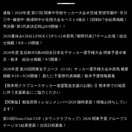
速報！2026年度 第57回 関東中学校サッカー大会＠茨城 聖望学園中･市川
三中･修徳中･南浦和中が全国大会＆ベスト4進出！2回戦8/7全結果掲載！
準決勝･第5代表決定戦は8/8開催！！
2026夏休みCHALLENGE CUP U-12＠群馬 7都県代表27チーム出場！組合
せ掲載！8/8～10開催！
2026年度 皇后杯JFA第48回全日本女子サッカー選手権大会 関東予選＠東
京・栃木 組合せ掲載！9/5開幕！
2026年度 第30回関東女子ユース（U-18）サッカー選手権大会＠群馬 概要
掲載 9/19～9/26開催！ 新たに千葉県代表掲載！栃木予選情報募集
【熊本県クラブユースサッカー連盟緊急支援のお願い】熊本県での地震
に伴う支援募金にご協力ください
【関東版】都道府県トレセンメンバー2026 随時更新！情報お待ちしてい
ます！
第10回Town Club CUP（タウンクラブカップ）2026 関東予選 グループス
テージ 8/1結果更新！次回日程募集！