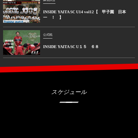
INSIDE YAITA SC U14 vol12【 甲子園 日本
一 ！ 】
公式戦
INSIDE YAITA SC U１５ ６８
スケジュール