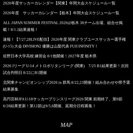
2026年度サッカーカレンダー【関東】年間大会スケジュール一覧
2026年度 サッカーカレンダー【栃木】年間大会スケジュール一覧
ALL JAPAN SUMMER FESTIVAL 2026@栃木 38チーム出場、組合せ掲
載！8/1.2結果速報！
速報！【7/27,28LIVE配信】2026年度 関東クラブユースサッカー選手権
(U-15) 大会 DIVISION2 優勝は山梨代表 FUJI INFINITY！
佐野日本大学高校 練習会 8/1他開催！2027年度 栃木県
2026 Jリーグ U-14 メトロポリタンリーグ (関東) 7/25 B1結果更新！次回
試合判明日 8/22にB1開催
北関東チャンピオンシップ2026 in 群馬 8/22,23開催！組み合わせや県予選
結果募集
高円宮杯JFA U-18サッカープリンスリーグ2026 関東 前期終了、第9節
6/28結果更新！第12節は9/5,6開催、延期分日程募集！
MAP