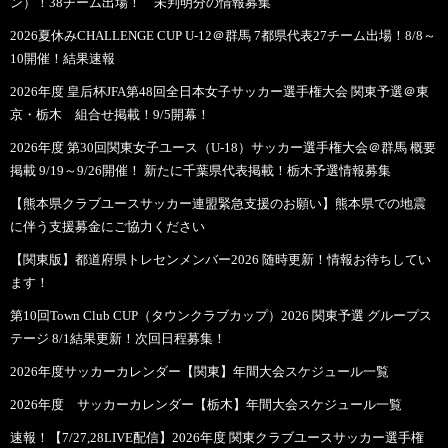
ン）！38チーム出場！ 未判明分の情報募集
2026夏休みCHALLENGE CUP U-12＠群馬 7都県代表27チーム出場！8/8～
10開催！結果速報
2026年度 皇后杯JFA第48回全日本女子サッカー選手権大会 関東予選＠東
京・栃木 組合せ掲載！9/5開幕！
2026年度 第30回関東女子ユース（U-18）サッカー選手権大会＠群馬 概要
掲載 9/19～9/26開催！ 新たに千葉県代表掲載！栃木予選情報募集
【熊本県クラブユースサッカー連盟緊急支援のお願い】熊本県での地震
に伴う支援募金にご協力ください
【関東版】都道府県トレセンメンバー2026 随時更新！情報お待ちしてい
ます！
第10回Town Club CUP（タウンクラブカップ）2026 関東予選 グループス
テージ 8/1結果更新！次回日程募集！
2026年度サッカーカレンダー【関東】年間大会スケジュール一覧
2026年度 サッカーカレンダー【栃木】年間大会スケジュール一覧
速報！【7/27,28LIVE配信】2026年度 関東クラブユースサッカー選手権