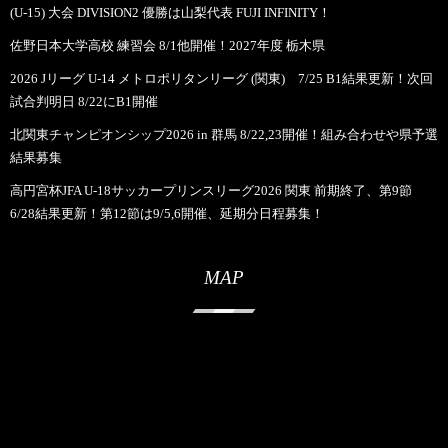
(U-15) 大会 DIVISION2 優勝は山梨代表 FUJI INFINITY！
佐野日本大学高校 練習会 8/1他開催！2027年度 栃木県
2026 Jリーグ U-14 メトロポリタンリーグ (関東) 7/25 B1結果更新！次回
試合判明日 8/22にB1開催
北関東チャンピオンシップ2026 in 群馬 8/22,23開催！組み合わせや県予選
結果募集
高円宮杯JFA U-18サッカープリンスリーグ2026 関東 前期終了、第9節
6/28結果更新！第12節は9/5,6開催、延期分日程募集！
MAP