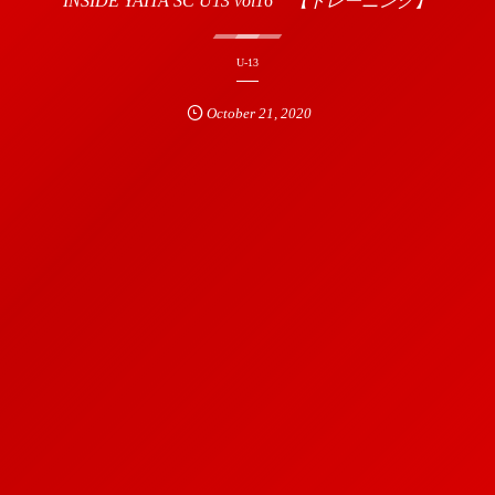
INSIDE YAITA SC U13 vol16 【トレーニング】
U-13
October
21
,
2020