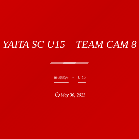
YAITA SC U15 TEAM CAM 8
練習試合
U-15
May
30
,
2023