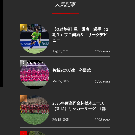
人気記事
1
【OB情報】星 景虎 選手（１
期生）プロ契約＆Ｊリーグデビ
ュー
Aug 17, 2025
3679 views
2
矢板SC7期生 卒団式
Mar 27, 2025
3260 views
3
2025年度高円宮杯栃木ユース
（U-15）サッカーリーグ 1部
Feb 19, 2025
3008 views
4