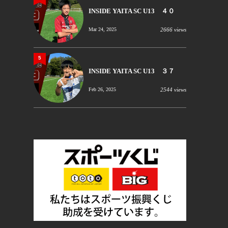
INSIDE YAITA SC U13 ４０
Mar 24, 2025
2666 views
5
INSIDE YAITA SC U13 ３７
Feb 26, 2025
2544 views
て