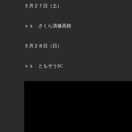
５月２７日（土）
ｖｓ さくら清修高校
５月２８日（日）
ｖｓ ともぞうSC