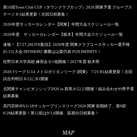
第10回Town Club CUP（タウンクラブカップ）2026 関東予選 グループス
テージ 8/1結果更新！次回日程募集！
2026年度サッカーカレンダー【関東】年間大会スケジュール一覧
2026年度 サッカーカレンダー【栃木】年間大会スケジュール一覧
速報！【7/27,28LIVE配信】2026年度 関東クラブユースサッカー選手権
(U-15) 大会 DIVISION2 優勝は山梨代表 FUJI INFINITY！
佐野日本大学高校 練習会 8/1他開催！2027年度 栃木県
2026 Jリーグ U-14 メトロポリタンリーグ (関東) 7/25 B1結果更新！次回
試合判明日 8/22にB1開催
北関東チャンピオンシップ2026 in 群馬 8/22,23開催！組み合わせや県予選
結果募集
高円宮杯JFA U-18サッカープリンスリーグ2026 関東 前期終了、第9節
6/28結果更新！第12節は9/5,6開催、延期分日程募集！
MAP