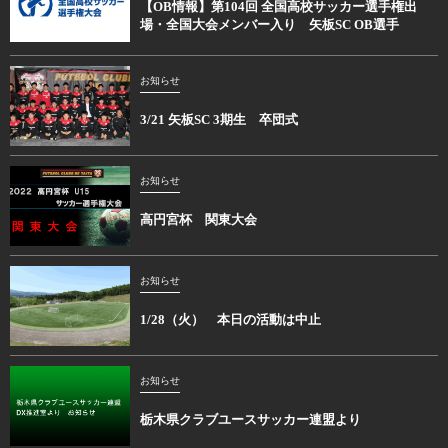
【OB情報】第104回 全国高校サッカー選手権出
場・全国大会メンバー入り 矢板SC OB選手
お知らせ
3/21 矢板SC 3期生 卒団式
お知らせ
高円宮杯 関東大会
お知らせ
1/28（火） 本日の活動は中止
お知らせ
栃木県クラブユースサッカー連盟より