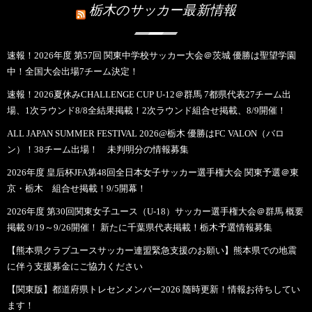
栃木のサッカー最新情報
速報！2026年度 第57回 関東中学校サッカー大会＠茨城 優勝は聖望学園
中！全国大会出場7チーム決定！
速報！2026夏休みCHALLENGE CUP U-12＠群馬 7都県代表27チーム出
場、1次ラウンド8/8全結果掲載！2次ラウンド組合せ掲載、8/9開催！
ALL JAPAN SUMMER FESTIVAL 2026@栃木 優勝はFC VALON（バロ
ン）！38チーム出場！ 未判明分の情報募集
2026年度 皇后杯JFA第48回全日本女子サッカー選手権大会 関東予選＠東
京・栃木 組合せ掲載！9/5開幕！
2026年度 第30回関東女子ユース（U-18）サッカー選手権大会＠群馬 概要
掲載 9/19～9/26開催！ 新たに千葉県代表掲載！栃木予選情報募集
【熊本県クラブユースサッカー連盟緊急支援のお願い】熊本県での地震
に伴う支援募金にご協力ください
【関東版】都道府県トレセンメンバー2026 随時更新！情報お待ちしてい
ます！