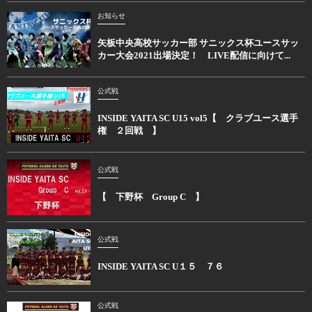
お知らせ
矢板中央高校サッカー部 サニックス杯ユースサッ
カー大会2021出場決定！ LIVE配信に向けて...
公式戦
INSIDE YAITA SC U15 vol5【 クラブユース選手
権 ２回戦 】
公式戦
【 下野杯 Group C 】
公式戦
INSIDE YAITA SC U１５ ７６
公式戦