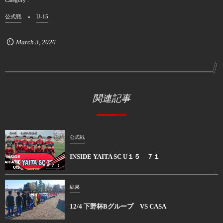
公式戦
U-15
March
3
,
2026
関連記事
公式戦
INSIDE YAITA SC U１５ ７１
結果
12/4 下野杯Bグループ VS CASA