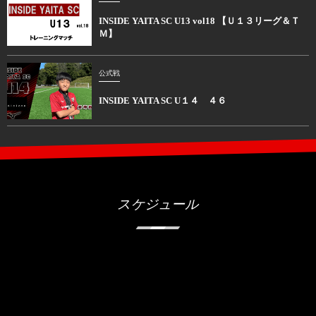
INSIDE YAITA SC U13 vol18 【Ｕ１３リーグ＆Ｔ
Ｍ】
公式戦
INSIDE YAITA SC U１４ ４６
スケジュール