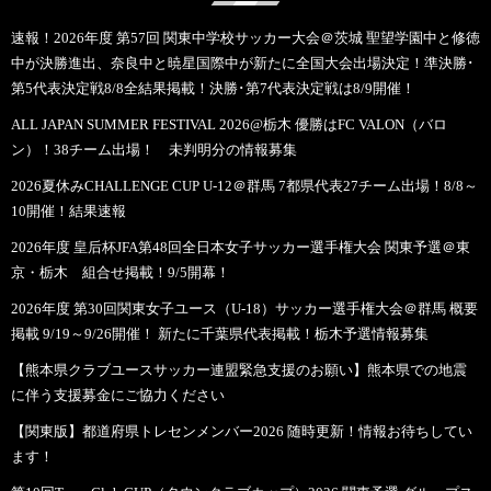
速報！2026年度 第57回 関東中学校サッカー大会＠茨城 聖望学園中と修徳
中が決勝進出、奈良中と暁星国際中が新たに全国大会出場決定！準決勝･
第5代表決定戦8/8全結果掲載！決勝･第7代表決定戦は8/9開催！
ALL JAPAN SUMMER FESTIVAL 2026@栃木 優勝はFC VALON（バロ
ン）！38チーム出場！ 未判明分の情報募集
2026夏休みCHALLENGE CUP U-12＠群馬 7都県代表27チーム出場！8/8～
10開催！結果速報
2026年度 皇后杯JFA第48回全日本女子サッカー選手権大会 関東予選＠東
京・栃木 組合せ掲載！9/5開幕！
2026年度 第30回関東女子ユース（U-18）サッカー選手権大会＠群馬 概要
掲載 9/19～9/26開催！ 新たに千葉県代表掲載！栃木予選情報募集
【熊本県クラブユースサッカー連盟緊急支援のお願い】熊本県での地震
に伴う支援募金にご協力ください
【関東版】都道府県トレセンメンバー2026 随時更新！情報お待ちしてい
ます！