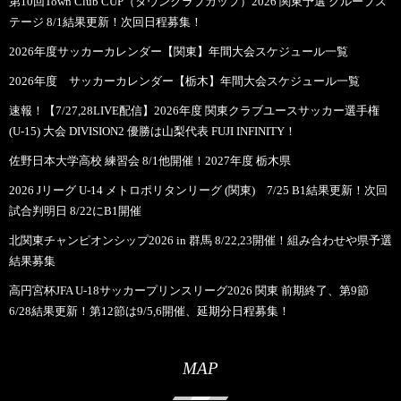
第10回Town Club CUP（タウンクラブカップ）2026 関東予選 グループス
テージ 8/1結果更新！次回日程募集！
2026年度サッカーカレンダー【関東】年間大会スケジュール一覧
2026年度 サッカーカレンダー【栃木】年間大会スケジュール一覧
速報！【7/27,28LIVE配信】2026年度 関東クラブユースサッカー選手権
(U-15) 大会 DIVISION2 優勝は山梨代表 FUJI INFINITY！
佐野日本大学高校 練習会 8/1他開催！2027年度 栃木県
2026 Jリーグ U-14 メトロポリタンリーグ (関東) 7/25 B1結果更新！次回
試合判明日 8/22にB1開催
北関東チャンピオンシップ2026 in 群馬 8/22,23開催！組み合わせや県予選
結果募集
高円宮杯JFA U-18サッカープリンスリーグ2026 関東 前期終了、第9節
6/28結果更新！第12節は9/5,6開催、延期分日程募集！
MAP