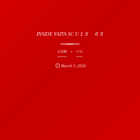
INSIDE YAITA SC U１５ ６５
公式戦
U-15
March
3
,
2026