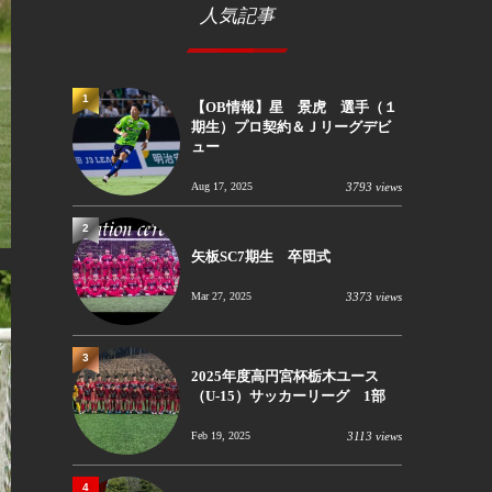
人気記事
1
【OB情報】星 景虎 選手（１
期生）プロ契約＆Ｊリーグデビ
ュー
Aug 17, 2025
3793 views
2
矢板SC7期生 卒団式
Mar 27, 2025
3373 views
3
2025年度高円宮杯栃木ユース
（U-15）サッカーリーグ 1部
Feb 19, 2025
3113 views
4