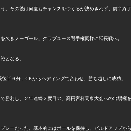
奪う。その後は何度もチャンスをつくるが決めきれず、前半終
力を欠きノーゴール。クラブユース選手権同様に延長戦へ。
力戦となる。
長後半６分、CKからヘディングで合わせ、勝ち越しに成功。
１で勝利し、２年連続２度目の、高円宮杯関東大会への出場権
たプレーだった。基本的にはボールを保持し、ビルドアップか