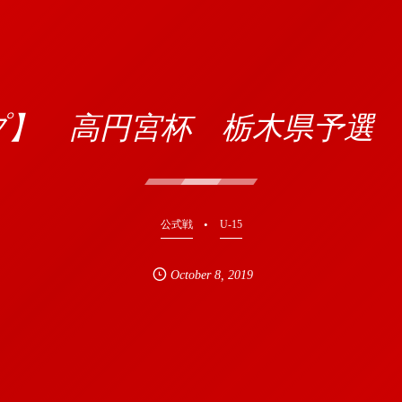
】 高円宮杯 栃木県予選 準
公式戦
U-15
October
8
,
2019