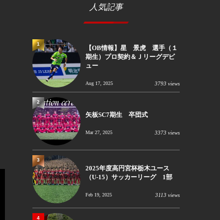
人気記事
1
【OB情報】星 景虎 選手（１
期生）プロ契約＆Ｊリーグデビ
ュー
Aug 17, 2025
3793 views
2
矢板SC7期生 卒団式
Mar 27, 2025
3373 views
3
2025年度高円宮杯栃木ユース
（U-15）サッカーリーグ 1部
Feb 19, 2025
3113 views
4