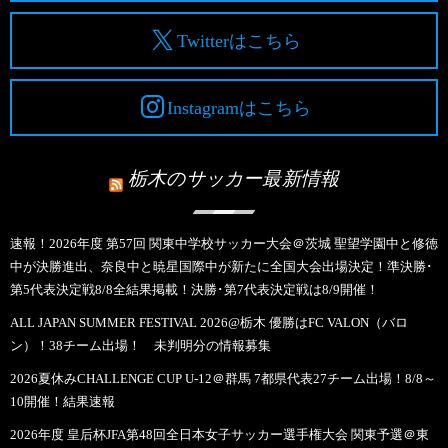
Twitterはこちら
Instagramはこちら
栃木のサッカー最新情報
速報！2026年度 第57回 関東中学校サッカー大会＠茨城 聖望学園中と修徳
中が決勝進出、奈良中と暁星国際中が新たに全国大会出場決定！準決勝･
第5代表決定戦8/8全結果掲載！決勝･第7代表決定戦は8/9開催！
ALL JAPAN SUMMER FESTIVAL 2026@栃木 優勝はFC VALON（バロ
ン）！38チーム出場！ 未判明分の情報募集
2026夏休みCHALLENGE CUP U-12＠群馬 7都県代表27チーム出場！8/8～
10開催！結果速報
2026年度 皇后杯JFA第48回全日本女子サッカー選手権大会 関東予選＠東