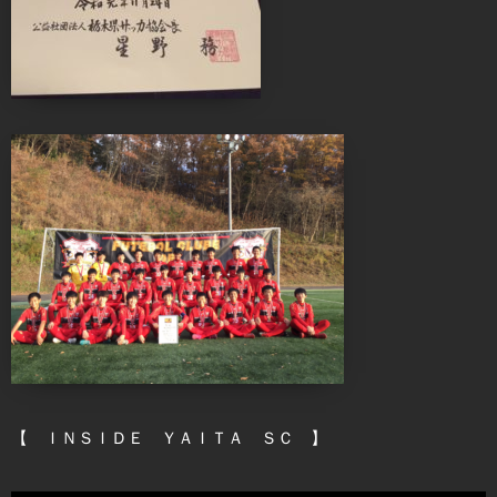
【 ＩＮＳＩＤＥ ＹＡＩＴＡ ＳＣ 】