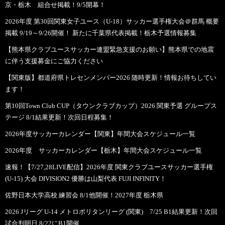
京・栃木 組合せ掲載！9/5開幕！
2026年度 第30回関東女子ユース（U-18）サッカー選手権大会＠群馬 概要
掲載 9/19～9/26開催！ 新たに千葉県代表掲載！栃木予選情報募集
【熊本県クラブユースサッカー連盟緊急支援のお願い】熊本県での地震
に伴う支援募金にご協力ください
【関東版】都道府県トレセンメンバー2026 随時更新！情報お待ちしてい
ます！
第10回Town Club CUP（タウンクラブカップ）2026 関東予選 グループス
テージ 8/1結果更新！次回日程募集！
2026年度サッカーカレンダー【関東】年間大会スケジュール一覧
2026年度 サッカーカレンダー【栃木】年間大会スケジュール一覧
速報！【7/27,28LIVE配信】2026年度 関東クラブユースサッカー選手権
(U-15) 大会 DIVISION2 優勝は山梨代表 FUJI INFINITY！
佐野日本大学高校 練習会 8/1他開催！2027年度 栃木県
2026 Jリーグ U-14 メトロポリタンリーグ (関東) 7/25 B1結果更新！次回
試合判明日 8/22にB1開催