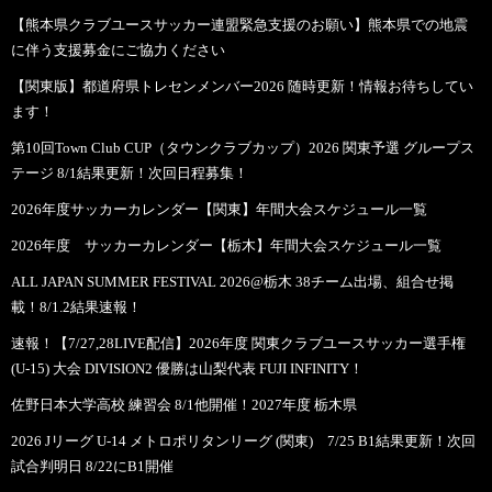
【熊本県クラブユースサッカー連盟緊急支援のお願い】熊本県での地震
に伴う支援募金にご協力ください
【関東版】都道府県トレセンメンバー2026 随時更新！情報お待ちしてい
ます！
第10回Town Club CUP（タウンクラブカップ）2026 関東予選 グループス
テージ 8/1結果更新！次回日程募集！
2026年度サッカーカレンダー【関東】年間大会スケジュール一覧
2026年度 サッカーカレンダー【栃木】年間大会スケジュール一覧
ALL JAPAN SUMMER FESTIVAL 2026@栃木 38チーム出場、組合せ掲
載！8/1.2結果速報！
速報！【7/27,28LIVE配信】2026年度 関東クラブユースサッカー選手権
(U-15) 大会 DIVISION2 優勝は山梨代表 FUJI INFINITY！
佐野日本大学高校 練習会 8/1他開催！2027年度 栃木県
2026 Jリーグ U-14 メトロポリタンリーグ (関東) 7/25 B1結果更新！次回
試合判明日 8/22にB1開催