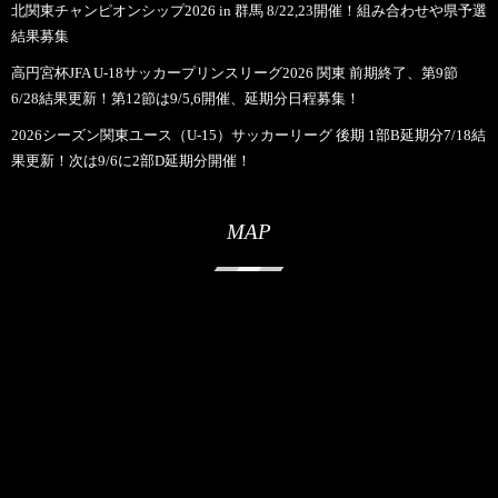
北関東チャンピオンシップ2026 in 群馬 8/22,23開催！組み合わせや県予選
結果募集
高円宮杯JFA U-18サッカープリンスリーグ2026 関東 前期終了、第9節
6/28結果更新！第12節は9/5,6開催、延期分日程募集！
2026シーズン関東ユース（U-15）サッカーリーグ 後期 1部B延期分7/18結
果更新！次は9/6に2部D延期分開催！
MAP